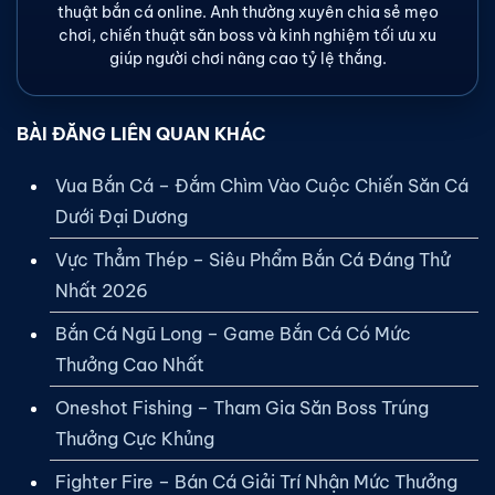
thuật bắn cá online. Anh thường xuyên chia sẻ mẹo
chơi, chiến thuật săn boss và kinh nghiệm tối ưu xu
giúp người chơi nâng cao tỷ lệ thắng.
BÀI ĐĂNG LIÊN QUAN KHÁC
Vua Bắn Cá – Đắm Chìm Vào Cuộc Chiến Săn Cá
Dưới Đại Dương
Vực Thẳm Thép – Siêu Phẩm Bắn Cá Đáng Thử
Nhất 2026
Bắn Cá Ngũ Long – Game Bắn Cá Có Mức
Thưởng Cao Nhất
Oneshot Fishing – Tham Gia Săn Boss Trúng
Thưởng Cực Khủng
Fighter Fire – Bán Cá Giải Trí Nhận Mức Thưởng