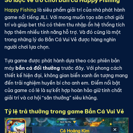
Happy Fishing
là siêu phẩm giải trí của nhà phát hành
game nổi tiếng JILI. Với mong muốn tạo sân chơi giải
trí và giúp bet thủ có thêm thu nhập ổn hệ thống tích
hợp thêm nhiều tính năng hỗ trợ. Và đó cũng là một
trong những lý do Bắn Cá Vui Vẻ được hàng nghìn
người chơi lựa chọn.
Tựa game được phát hành dựa theo các phiên bản
máy
bắn cá đổi thưởng
trước đây. Với phong cách
thiết kế hiện đại, không gian biển xanh ấn tượng mang
đến trải nghiệm huyền bí cho anh em. Điểm nổi bật
của game có lẽ là sự kết hợp hoàn hảo giữ tính chất
giải trí và cơ hội “săn thưởng” siêu khủng.
Tỷ lệ trả thưởng trong game Bắn Cá Vui Vẻ