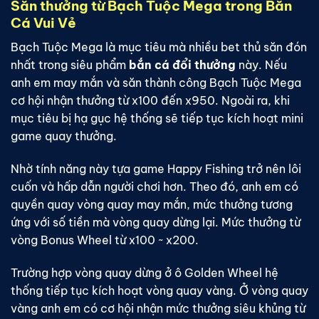
Săn thưởng từ Bạch Tuộc Mega trong Bắn
Cá Vui Vẻ
Bạch Tuộc Mega là mục tiêu mà nhiều bet thủ săn đón
nhất trong siêu phẩm
bắn cá đổi thưởng
này. Nếu
anh em may mắn và săn thành công Bạch Tuộc Mega
cơ hội nhận thưởng từ x100 đến x950. Ngoài ra, khi
mục tiêu bị hạ gục hệ thống sẽ tiếp tục kích hoạt mini
game quay thưởng.
Nhờ tính năng này tựa game Happy Fishing trở nên lôi
cuốn và hấp dẫn người chơi hơn. Theo đó, anh em có
quyền quay vòng quay may mắn, mức thưởng tương
ứng với số tiền mà vòng quay dừng lại. Mức thưởng từ
vòng Bonus Wheel từ x100 ~ x200.
Trường hợp vòng quay dừng ở ô Golden Wheel hệ
thống tiếp tục kích hoạt vòng quay vàng. Ở vòng quay
vàng anh em có cơ hội nhận mức thưởng siêu khủng từ