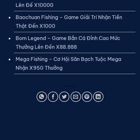
Lên Đế X10000
Baochuan Fishing – Game Giải Trí Nhận Tiền
Thật Đến X1000
Bom Legend – Game Bắn Cá Đỉnh Cao Mức
Thưởng Lên Đến X88.888
Mega Fishing – Cơ Hội Săn Bạch Tuộc Mega
Nhận X950 Thưởng