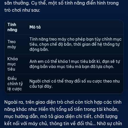
săn thưởng. Cụ thể, một số tính năng điển hình trong
trò chơi như sau:
Tính
Mô tả
năng
Tính năng treo máy cho phép bạn tùy chỉnh mục
Treo
tiêu, chọn chế độ bắn, thời gian để hệ thống tự
máy
động bắn.
Khóa
Anh em có thể khóa 1 mục tiêu bất kì, đạn sẽ tự
mục
động bắn vào mục tiêu mà bạn đã lựa chọn.
tiêu
Điều
Người chơi có thể thay đổi số xu cược theo nhu
chỉnh tỷ
cầu tại đây.
lệ cược
Ngoài ra, trên giao diện trò chơi còn tích hợp các tính
năng khác như: Hiền thị tổng số tiền trong tài khoản,
mục hướng dẫn, mô tả giao diện chi tiết, chất lượng
kết nối với máy chủ, thông tin về đối thủ… Nhờ sự chỉn