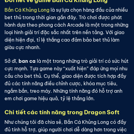
Bắn Cá Khủng Long
là sự lựa chọn hàng đầu của nhiều
bet thủ trong thời gian gần đây. Trò chơi được phát
hành dựa theo phong cách Arcade là một trong những
loại hình giải trí đặc sắc nhất trên nền tảng. Với giao
diện hiện đại, tỉ lệ thắng cao đảm bảo bet thủ làm
giàu cực nhanh.
Sở dĩ,
ban ca
là một trong những trò giải trí có sức hút
cực mạnh. Tựa game này “xuất hiện” đáp ứng mọi nhu
cầu cho bet thủ. Cụ thể, giao diện được tích hợp đầy
đủ các tính năng điều chỉnh cược, khóa mục tiêu,
ngắm bắn, treo máy. Những tính năng đó hỗ trợ anh
em chơi game hiệu quả, tỷ lệ thắng lớn.
Chi tiết các tính năng trong Dragon Soft
Như chúng tôi đã chia sẻ, Bắn Cá Khủng Long có đầy
đủ tính hỗ trợ, giúp người chơi dễ dàng hơn trong việc