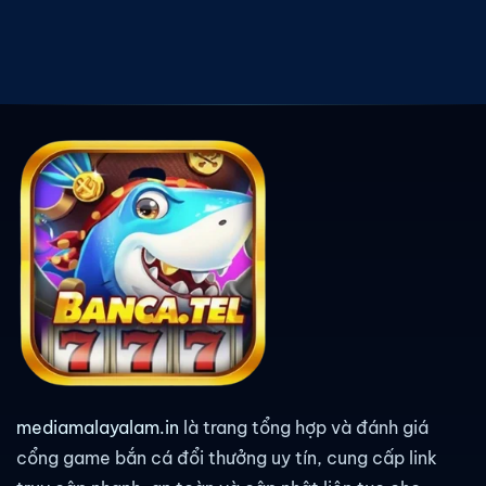
mediamalayalam.in
là trang tổng hợp và đánh giá
cổng game bắn cá đổi thưởng uy tín, cung cấp link