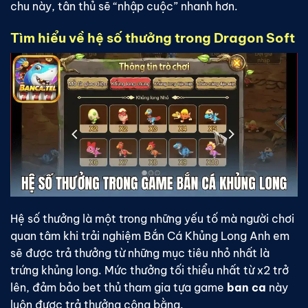
chu này, tân thủ sẽ “nhập cuộc” nhanh hơn.
Tìm hiểu về hệ số thưởng trong Dragon Soft
Hệ số thưởng là một trong những yếu tố mà người chơi
quan tâm khi trải nghiệm Bắn Cá Khủng Long Anh em
sẽ được trả thưởng từ những mục tiêu nhỏ nhất là
trứng khủng long. Mức thưởng tối thiểu nhất từ x2 trở
lên, đảm bảo bet thủ tham gia tựa game
ban ca
này
luôn được trả thưởng công bằng.