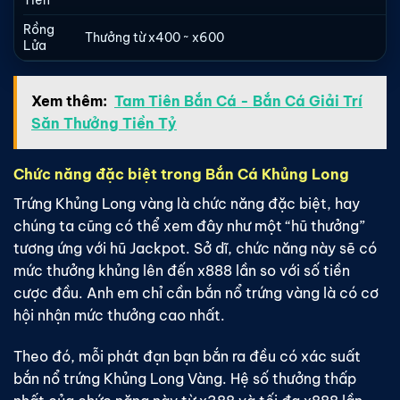
Rồng
Thưởng từ x400 ~ x600
Lửa
Xem thêm:
Tam Tiên Bắn Cá - Bắn Cá Giải Trí
Săn Thưởng Tiền Tỷ
Chức năng đặc biệt trong Bắn Cá Khủng Long
Trứng Khủng Long vàng là chức năng đặc biệt, hay
chúng ta cũng có thể xem đây như một “hũ thưởng”
tương ứng với hũ Jackpot. Sở dĩ, chức năng này sẽ có
mức thưởng khủng lên đến x888 lần so với số tiền
cược đầu. Anh em chỉ cần bắn nổ trứng vàng là có cơ
hội nhận mức thưởng cao nhất.
Theo đó, mỗi phát đạn bạn bắn ra đều có xác suất
bắn nổ trứng Khủng Long Vàng. Hệ số thưởng thấp