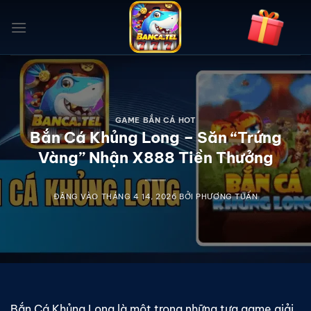
Bỏ
qua
nội
dung
GAME BẮN CÁ HOT
Bắn Cá Khủng Long – Săn “Trứng
Vàng” Nhận X888 Tiền Thưởng
ĐĂNG VÀO
THÁNG 4 14, 2026
BỞI
PHƯƠNG TUẤN
Bắn Cá Khủng Long là một trong những tựa game giải