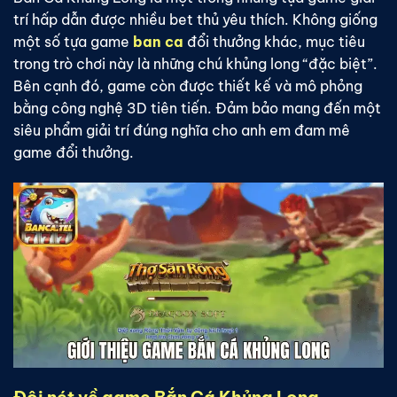
trí hấp dẫn được nhiều bet thủ yêu thích. Không giống
một số tựa game
ban ca
đổi thưởng khác, mục tiêu
trong trò chơi này là những chú khủng long “đặc biệt”.
Bên cạnh đó, game còn được thiết kế và mô phỏng
bằng công nghệ 3D tiên tiến. Đảm bảo mang đến một
siêu phẩm giải trí đúng nghĩa cho anh em đam mê
game đổi thưởng.
Đôi nét về game Bắn Cá Khủng Long