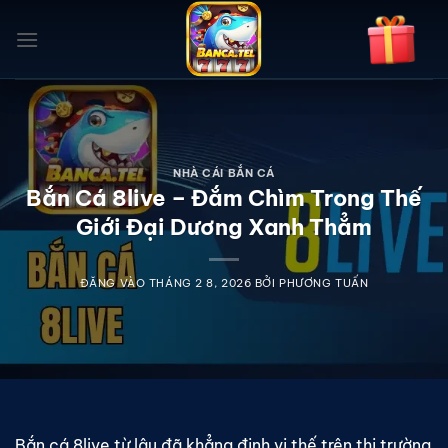
Bỏ
qua
nội
dung
NHÀ CÁI BẮN CÁ
Bắn Cá 8live – Đắm Chìm Trong Thế
Giới Đại Dương Xanh Thẳm
ĐĂNG VÀO
THÁNG 2 8, 2026
BỞI
PHƯƠNG TUẤN
Bắn cá 8live từ lâu đã khẳng định vị thế trên thị trường