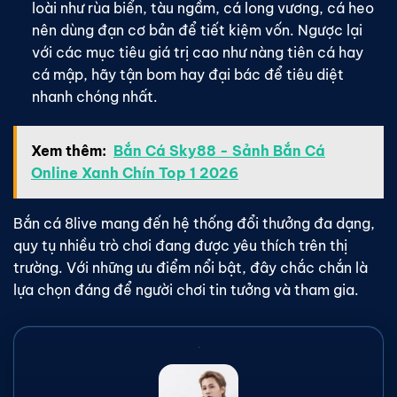
loài như rùa biển, tàu ngầm, cá long vương, cá heo
nên dùng đạn cơ bản để tiết kiệm vốn. Ngược lại
với các mục tiêu giá trị cao như nàng tiên cá hay
cá mập, hãy tận bom hay đại bác để tiêu diệt
nhanh chóng nhất.
Xem thêm:
Bắn Cá Sky88 - Sảnh Bắn Cá
Online Xanh Chín Top 1 2026
Bắn cá 8live mang đến hệ thống đổi thưởng đa dạng,
quy tụ nhiều trò chơi đang được yêu thích trên thị
trường. Với những ưu điểm nổi bật, đây chắc chắn là
lựa chọn đáng để người chơi tin tưởng và tham gia.