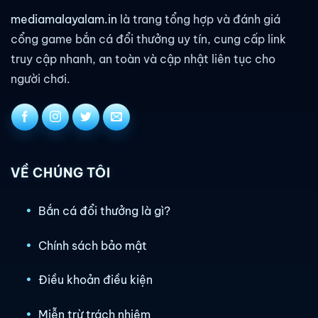
mediamalayalam.in
là trang tổng hợp và đánh giá
cổng game bắn cá đổi thưởng uy tín, cung cấp link
truy cập nhanh, an toàn và cập nhật liên tục cho
người chơi.
VỀ CHÚNG TÔI
Bắn cá đổi thưởng là gì?
Chính sách bảo mật
Điều khoản điều kiện
Miễn trừ trách nhiệm