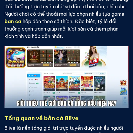
đổi thưởng trực tuyến nhờ sự đầu tư bài bản, chỉn chu.
Người chơi có thể thoải mái lựa chọn nhiều tựa game
ban ca
hấp dẫn theo sở thích. Đặc biệt, tỷ lệ đổi
thưởng cạnh tranh giúp mỗi lượt săn cá thêm phần
kịch tính và hấp dẫn nhất.
Tổng quan về bắn cá 8live
8live là nền tảng giải trí trực tuyến được nhiều người