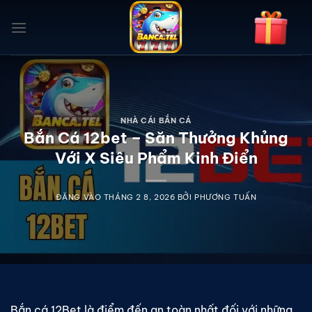
Bỏ
qua
nội
dung
NHÀ CÁI BẮN CÁ
Bắn Cá 12bet – Săn Thưởng Khủng
Với X Siêu Phẩm Kinh Điển
ĐĂNG VÀO
THÁNG 2 8, 2026
BỞI
PHƯƠNG TUẤN
Bắn cá 12Bet là điểm đến an toàn nhất đối với những