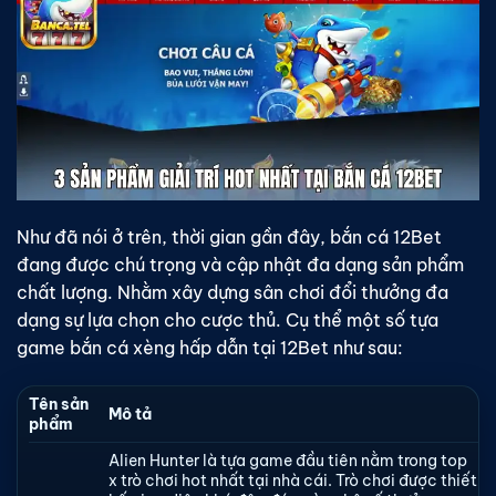
Như đã nói ở trên, thời gian gần đây, bắn cá 12Bet
đang được chú trọng và cập nhật đa dạng sản phẩm
chất lượng. Nhằm xây dựng sân chơi đổi thưởng đa
dạng sự lựa chọn cho cược thủ. Cụ thể một số tựa
game bắn cá xèng hấp dẫn tại 12Bet như sau:
Tên sản
Mô tả
phẩm
Alien Hunter là tựa game đầu tiên nằm trong top
x trò chơi hot nhất tại nhà cái. Trò chơi được thiết