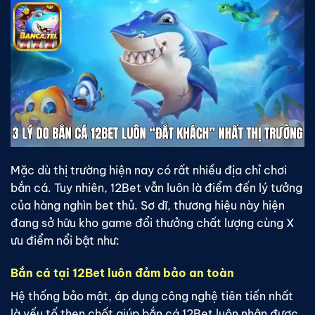
Mặc dù thị trường hiện nay có rất nhiều địa chỉ chơi
bắn cá. Tuy nhiên, 12Bet vẫn luôn là điểm đến lý tưởng
của hàng nghìn bet thủ. Sơ dĩ, thương hiệu này hiện
đang sở hữu kho game đổi thưởng chất lượng cùng X
ưu điểm nổi bật như:
Bắn cá tại 12Bet luôn đảm bảo an toàn
Hệ thống bảo mật, áp dụng công nghệ tiên tiến nhất
là yếu tố then chốt giúp bắn cá 12Bet luôn nhận được