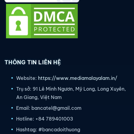
THÔNG TIN LIÊN HỆ
Website:
https://www.mediamalayalam.in/
Trụ sở: 91 Lê Minh Ngươn, Mỹ Long, Long Xuyên,
An Giang, Việt Nam
Email:
bancatel@gmail.com
Hotline: +84 789401003
Hashtag: #bancadoithuong